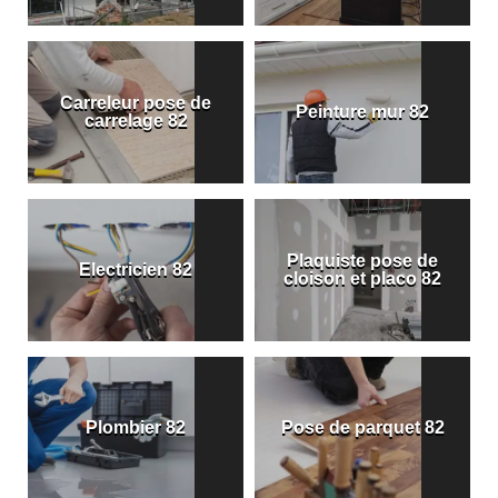
Carreleur pose de
Peinture mur 82
carrelage 82
Plaquiste pose de
Electricien 82
cloison et placo 82
Plombier 82
Pose de parquet 82