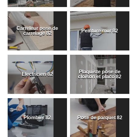
Carreleur pose de
Peinture mur 82
carrelage 82
Plaquiste pose de
Electricien 82
cloison et placo 82
Plombier 82
Pose de parquet 82