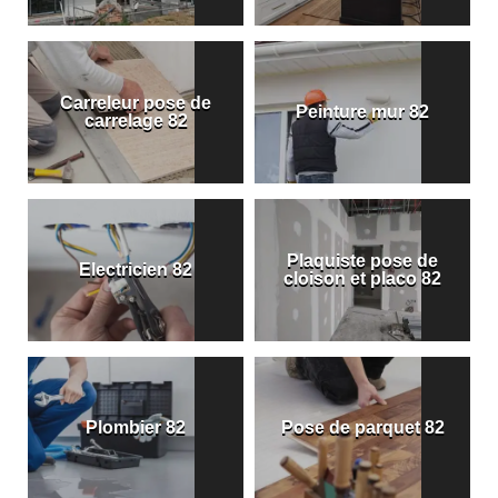
Carreleur pose de
Peinture mur 82
carrelage 82
Plaquiste pose de
Electricien 82
cloison et placo 82
Plombier 82
Pose de parquet 82