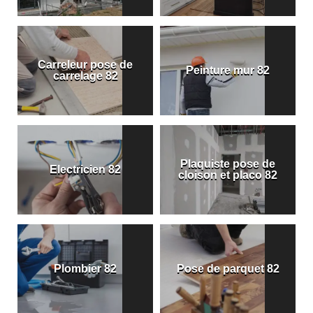
Carreleur pose de
Peinture mur 82
carrelage 82
Plaquiste pose de
Electricien 82
cloison et placo 82
Plombier 82
Pose de parquet 82