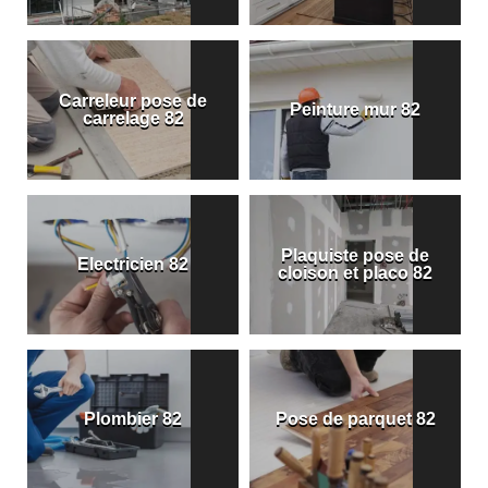
Carreleur pose de
Peinture mur 82
carrelage 82
Plaquiste pose de
Electricien 82
cloison et placo 82
Plombier 82
Pose de parquet 82