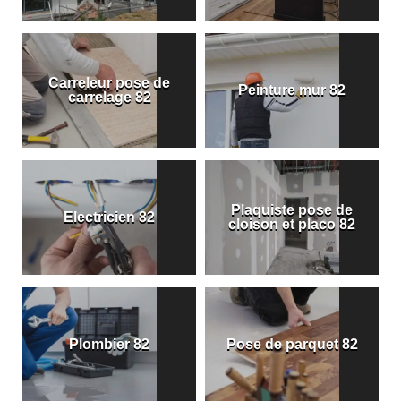
Carreleur pose de
Peinture mur 82
carrelage 82
Plaquiste pose de
Electricien 82
cloison et placo 82
Plombier 82
Pose de parquet 82