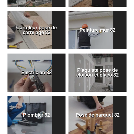
Carreleur pose de
Peinture mur 82
carrelage 82
Plaquiste pose de
Electricien 82
cloison et placo 82
Plombier 82
Pose de parquet 82