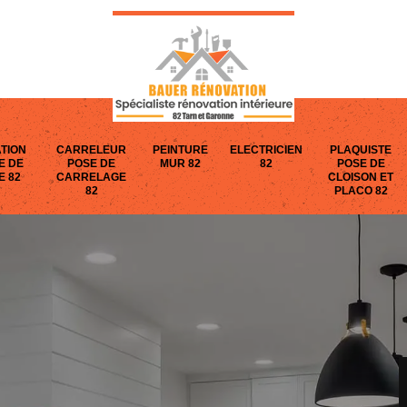
TION
CARRELEUR
PEINTURE
ELECTRICIEN
PLAQUISTE
E DE
POSE DE
MUR 82
82
POSE DE
E 82
CARRELAGE
CLOISON ET
82
PLACO 82