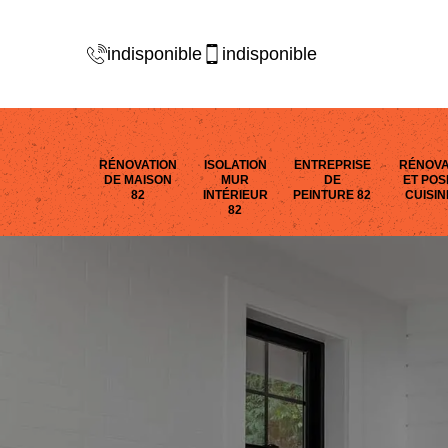
indisponible
indisponible
RÉNOVATION
ISOLATION
ENTREPRISE
RÉNOVA
DE MAISON
MUR
DE
ET POS
82
INTÉRIEUR
PEINTURE 82
CUISIN
82