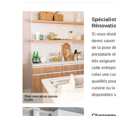
Spécialis
Rénovati
Si vous rési
devez savoir
de la pose de
prestataire r
très exigeant
cette entrepr
créer une cu
qualifiés pou
cuisine ou la
disponibles su
Changeme