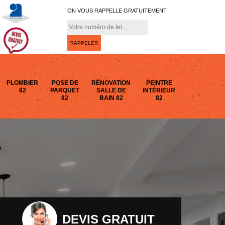
ON VOUS RAPPELLE GRATUITEMENT
PLOMBIER
POSE DE
RÉNOVATION
PEINTRE
82
PARQUET
SALLE DE
INTÉRIEUR
82
BAIN 82
82
DEVIS GRATUIT