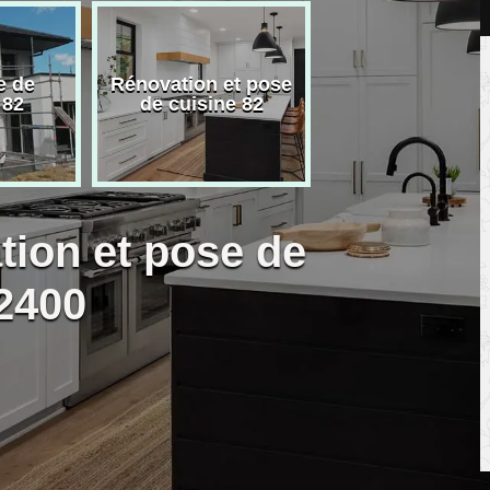
e de
Rénovation et pose
Carreleur pose
 82
de cuisine 82
carrelage 82
tion et pose de
2400