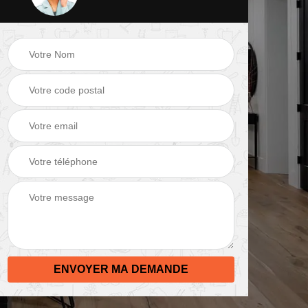
 de
Peinture mur 82
Electricien 82