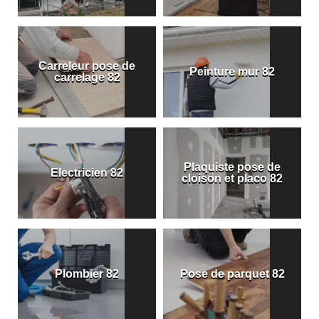
Carreleur pose de
Peinture mur 82
carrelage 82
Plaquiste pose de
Electricien 82
cloison et placo 82
Plombier 82
Pose de parquet 82