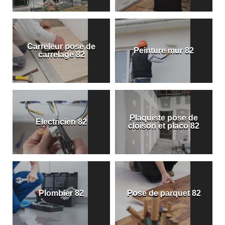
Carreleur pose de
Peinture mur 82
carrelage 82
Plaquiste pose de
Electricien 82
cloison et placo 82
Plombier 82
Pose de parquet 82