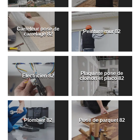
Carreleur pose de
Peinture mur 82
carrelage 82
Plaquiste pose de
Electricien 82
cloison et placo 82
Plombier 82
Pose de parquet 82