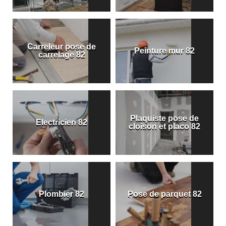
Carreleur pose de
Peinture mur 82
carrelage 82
Plaquiste pose de
Electricien 82
cloison et placo 82
Plombier 82
Pose de parquet 82