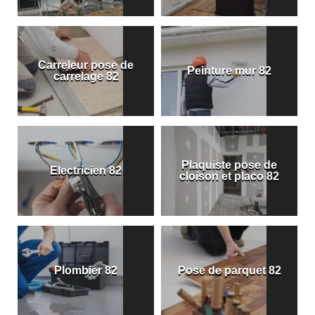
Carreleur pose de
Peinture mur 82
carrelage 82
Plaquiste pose de
Electricien 82
cloison et placo 82
Plombier 82
Pose de parquet 82