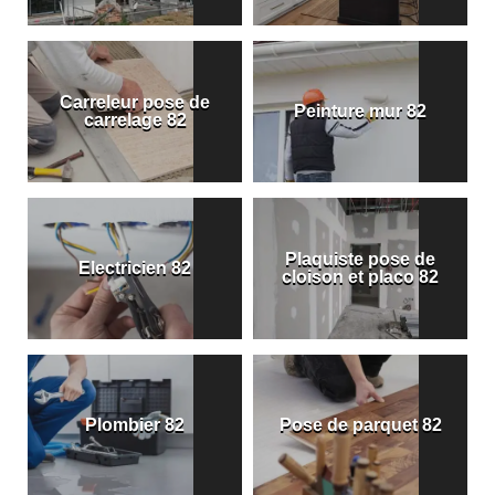
Carreleur pose de
Peinture mur 82
carrelage 82
Plaquiste pose de
Electricien 82
cloison et placo 82
Plombier 82
Pose de parquet 82