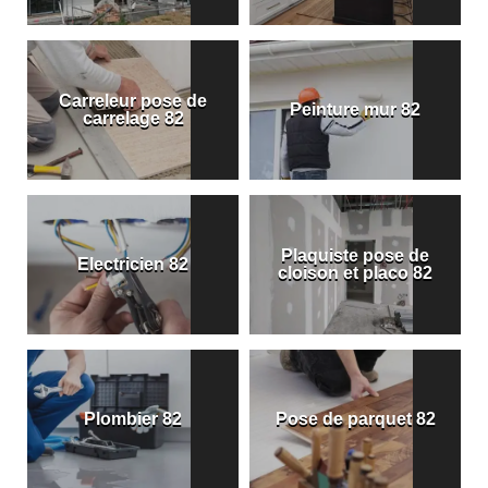
Carreleur pose de
Peinture mur 82
carrelage 82
Plaquiste pose de
Electricien 82
cloison et placo 82
Plombier 82
Pose de parquet 82