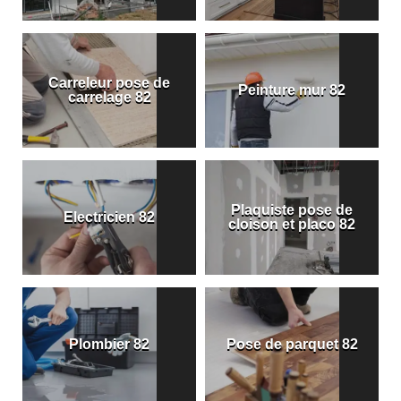
Carreleur pose de
Peinture mur 82
carrelage 82
Plaquiste pose de
Electricien 82
cloison et placo 82
Plombier 82
Pose de parquet 82