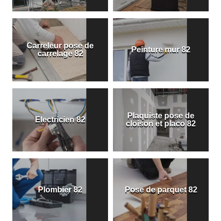
Carreleur pose de
Peinture mur 82
carrelage 82
Plaquiste pose de
Electricien 82
cloison et placo 82
Plombier 82
Pose de parquet 82