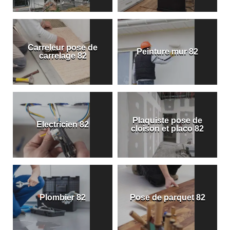
Carreleur pose de
Peinture mur 82
carrelage 82
Plaquiste pose de
Electricien 82
cloison et placo 82
Plombier 82
Pose de parquet 82