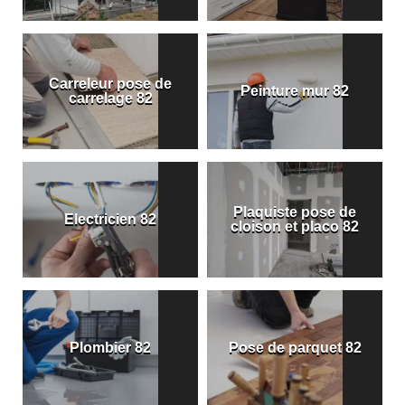
Carreleur pose de
Peinture mur 82
carrelage 82
Plaquiste pose de
Electricien 82
cloison et placo 82
Plombier 82
Pose de parquet 82