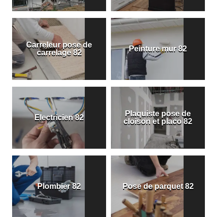
Carreleur pose de
Peinture mur 82
carrelage 82
Plaquiste pose de
Electricien 82
cloison et placo 82
Plombier 82
Pose de parquet 82