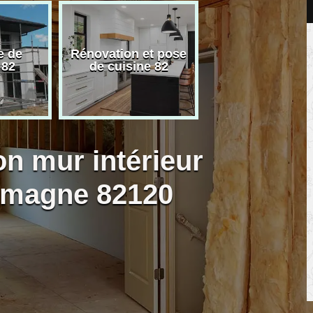
e de
Rénovation et pose
Carreleur pose
 82
de cuisine 82
carrelage 82
on mur intérieur
omagne 82120