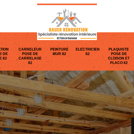
TION
CARRELEUR
PEINTURE
ELECTRICIEN
PLAQUISTE
E DE
POSE DE
MUR 82
82
POSE DE
E 82
CARRELAGE
CLOISON ET
82
PLACO 82