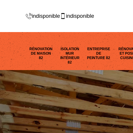
indisponible
indisponible
RÉNOVATION
ISOLATION
ENTREPRISE
RÉNOVA
DE MAISON
MUR
DE
ET POS
82
INTÉRIEUR
PEINTURE 82
CUISIN
82