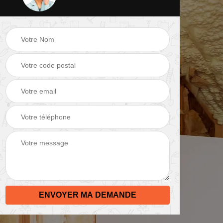
 de
Peinture mur 82
Electricien 82