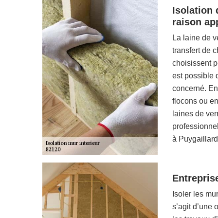
Isolation 
raison app
La laine de ve
transfert de c
choisissent po
est possible d
concerné. En 
flocons ou en
laines de ver
professionnel
à Puygaillard
Entreprise
Isoler les mur
s’agit d’une o