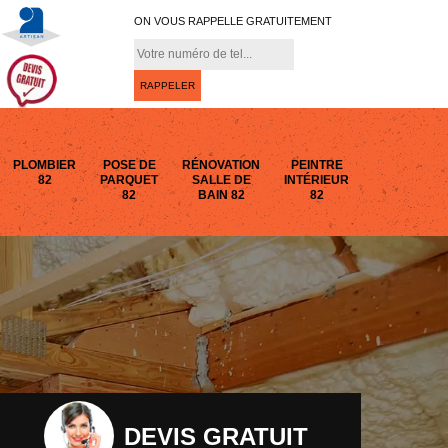
ON VOUS RAPPELLE GRATUITEMENT
PLOMBIER
POSE DE
RÉNOVATION
PEINTRE
82
PARQUET
SALLE DE
INTÉRIEUR
82
BAIN 82
82
DEVIS GRATUIT