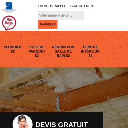
ON VOUS RAPPELLE GRATUITEMENT
PLOMBIER
POSE DE
RÉNOVATION
PEINTRE
82
PARQUET
SALLE DE
INTÉRIEUR
82
BAIN 82
82
DEVIS GRATUIT