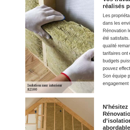
réalisés 
Les propriét
dans les envi
Rénovation le
été satisfait
qualité remar
tarifaires on
budgets puiss
pouvez effect
Son équipe pe
engagement et
N'hésitez
Rénovatio
d’isolatio
abordable