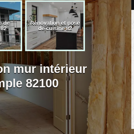
e de
Rénovation et pose
Carreleur pose
 82
de cuisine 82
carrelage 82
on mur intérieur
mple 82100