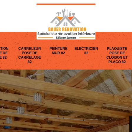
TION
CARRELEUR
PEINTURE
ELECTRICIEN
PLAQUISTE
E DE
POSE DE
MUR 82
82
POSE DE
E 82
CARRELAGE
CLOISON ET
82
PLACO 82