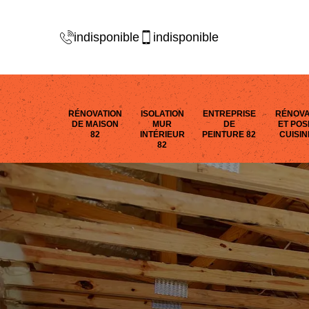
indisponible
indisponible
RÉNOVATION
ISOLATION
ENTREPRISE
RÉNOVA
DE MAISON
MUR
DE
ET POS
82
INTÉRIEUR
PEINTURE 82
CUISIN
82