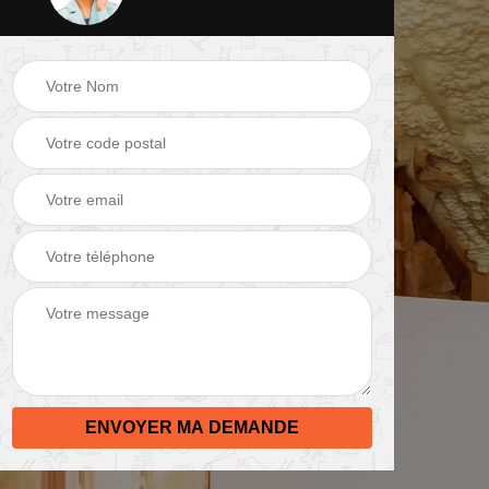
 de
Peinture mur 82
Electricien 82