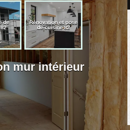
e de
Rénovation et pose
Carreleur pose
 82
de cuisine 82
carrelage 82
on mur intérieur