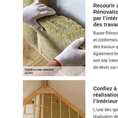
Recourir 
Rénovatio
par l’int
des trava
Bauer Rénova
et conformes 
des travaux q
également les
son site inte
de devis sur
Confiez à
réalisati
l’intérieur
L'une des spé
réalisation de