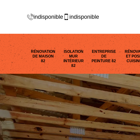
indisponible
indisponible
RÉNOVATION
ISOLATION
ENTREPRISE
RÉNOVA
DE MAISON
MUR
DE
ET POS
82
INTÉRIEUR
PEINTURE 82
CUISIN
82