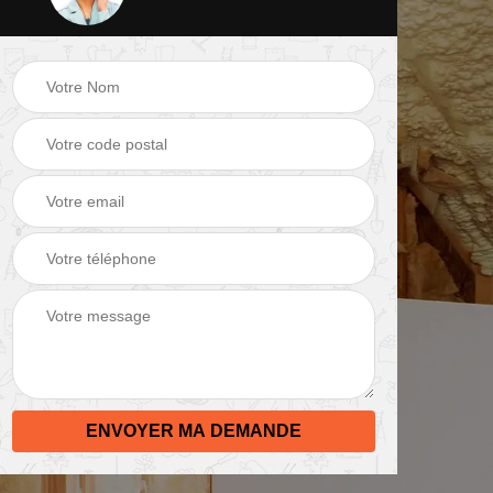
 de
Peinture mur 82
Electricien 82