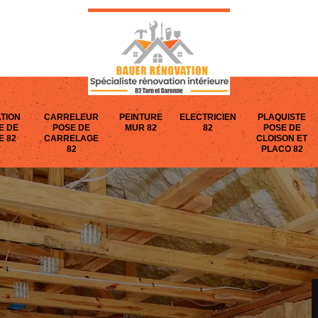
TION
CARRELEUR
PEINTURE
ELECTRICIEN
PLAQUISTE
E DE
POSE DE
MUR 82
82
POSE DE
E 82
CARRELAGE
CLOISON ET
82
PLACO 82