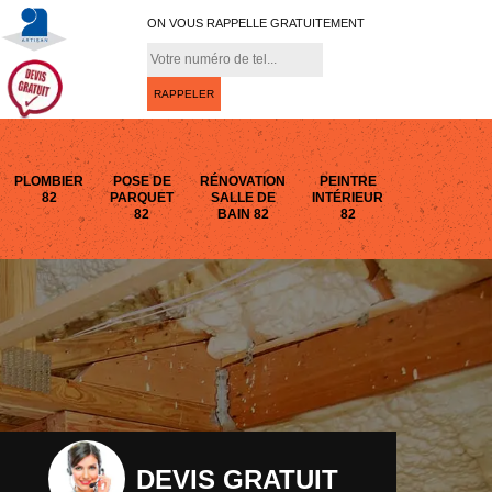
ON VOUS RAPPELLE GRATUITEMENT
PLOMBIER
POSE DE
RÉNOVATION
PEINTRE
82
PARQUET
SALLE DE
INTÉRIEUR
82
BAIN 82
82
DEVIS GRATUIT