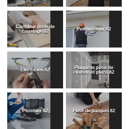
Carreleur pose de
Peinture mur 82
carrelage 82
Plaquiste pose de
Electricien 82
cloison et placo 82
Plombier 82
Pose de parquet 82