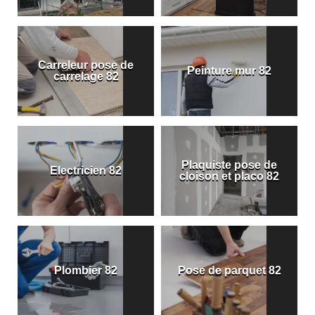
Carreleur pose de
Peinture mur 82
carrelage 82
Plaquiste pose de
Electricien 82
cloison et placo 82
Plombier 82
Pose de parquet 82