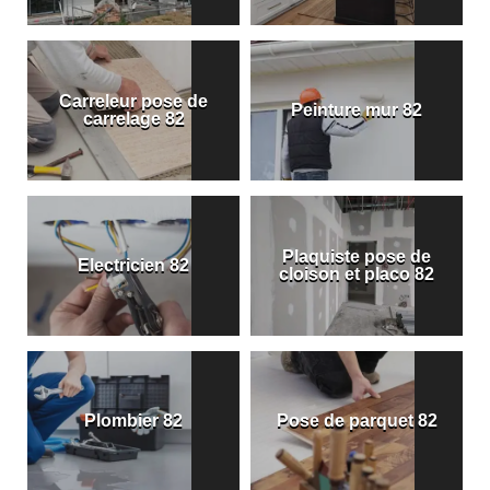
Carreleur pose de
Peinture mur 82
carrelage 82
Plaquiste pose de
Electricien 82
cloison et placo 82
Plombier 82
Pose de parquet 82