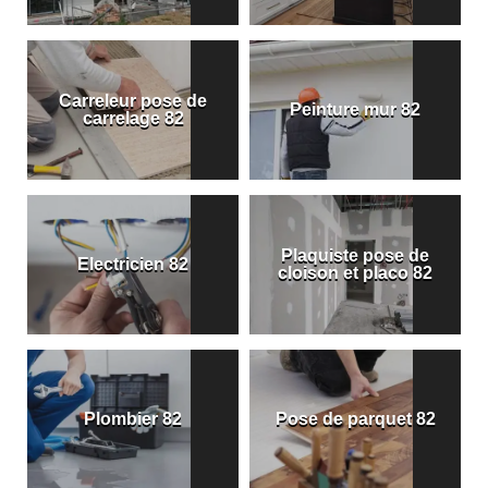
Carreleur pose de
Peinture mur 82
carrelage 82
Plaquiste pose de
Electricien 82
cloison et placo 82
Plombier 82
Pose de parquet 82