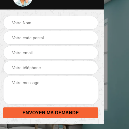
 de
Peinture mur 82
Electricien 82