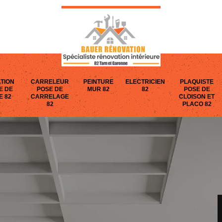
TION
CARRELEUR
PEINTURE
ELECTRICIEN
PLAQUISTE
E DE
POSE DE
MUR 82
82
POSE DE
E 82
CARRELAGE
CLOISON ET
82
PLACO 82