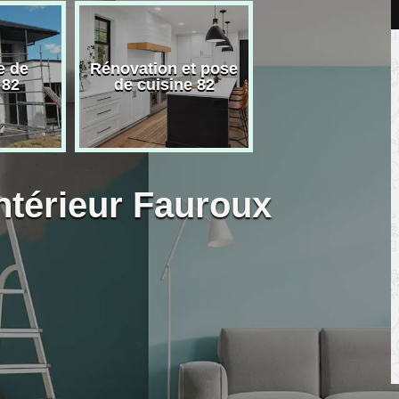
e de
Rénovation et pose
Carreleur pose
 82
de cuisine 82
carrelage 82
intérieur Fauroux