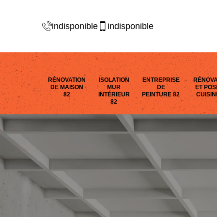
indisponible
indisponible
RÉNOVATION
ISOLATION
ENTREPRISE
RÉNOVA
DE MAISON
MUR
DE
ET POS
82
INTÉRIEUR
PEINTURE 82
CUISIN
82