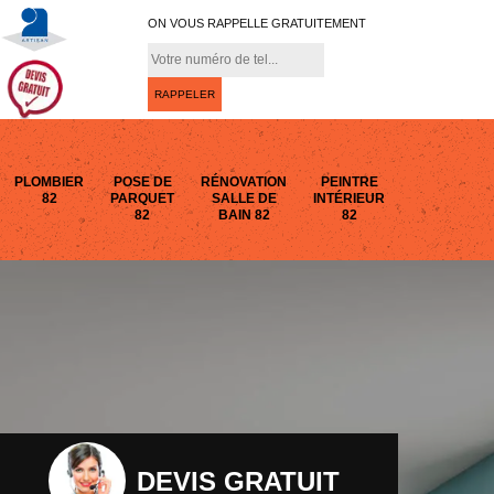
ON VOUS RAPPELLE GRATUITEMENT
PLOMBIER
POSE DE
RÉNOVATION
PEINTRE
82
PARQUET
SALLE DE
INTÉRIEUR
82
BAIN 82
82
DEVIS GRATUIT