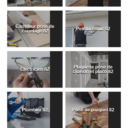
Carreleur pose de
Peinture mur 82
carrelage 82
Plaquiste pose de
Electricien 82
cloison et placo 82
Plombier 82
Pose de parquet 82