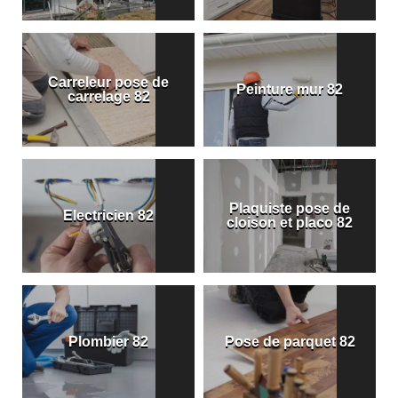
Carreleur pose de
Peinture mur 82
carrelage 82
Plaquiste pose de
Electricien 82
cloison et placo 82
Plombier 82
Pose de parquet 82