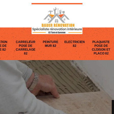
TION
CARRELEUR
PEINTURE
ELECTRICIEN
PLAQUISTE
E DE
POSE DE
MUR 82
82
POSE DE
E 82
CARRELAGE
CLOISON ET
82
PLACO 82