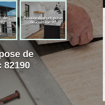
e de
Rénovation et pose
Carreleur pose
 82
de cuisine 82
carrelage 82
 pose de
c 82190