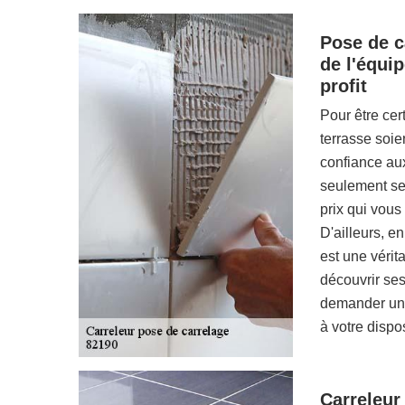
Pose de c
de l'équi
profit
Pour être cer
terrasse soie
confiance au
seulement ses
prix qui vous
D'ailleurs, e
est une vérit
découvrir ses 
demander un d
à votre dispos
Carreleur