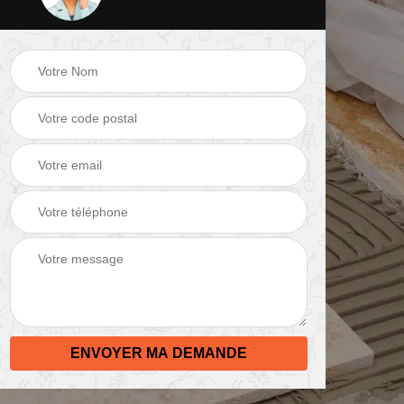
 de
Peinture mur 82
Electricien 82