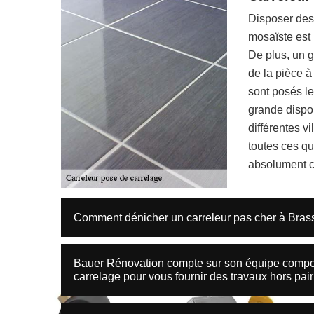
Disposer des
mosaïste est 
De plus, un g
de la pièce à
sont posés le
grande dispon
différentes v
toutes ces qu
absolument c
Comment dénicher un carreleur pas cher à Brass
Bauer Rénovation compte sur son équipe composé
carrelage pour vous fournir des travaux hors pair