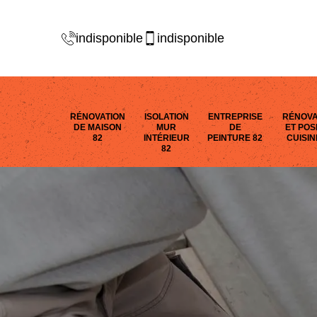
indisponible
indisponible
RÉNOVATION
ISOLATION
ENTREPRISE
RÉNOVA
DE MAISON
MUR
DE
ET POS
82
INTÉRIEUR
PEINTURE 82
CUISIN
82