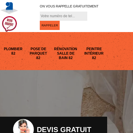
ON VOUS RAPPELLE GRATUITEMENT
PLOMBIER
POSE DE
RÉNOVATION
PEINTRE
82
PARQUET
SALLE DE
INTÉRIEUR
82
BAIN 82
82
DEVIS GRATUIT