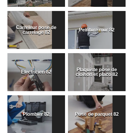
Carreleur pose de
Peinture mur 82
carrelage 82
Plaquiste pose de
Electricien 82
cloison et placo 82
Plombier 82
Pose de parquet 82